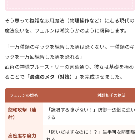
そう思って複雑な応用魔法（物理操作など）に走る現代の
魔法使いを、フェルンは嘲笑うかのように粉砕します。
「一万種類のキックを練習した男は恐くない。一種類のキ
ックを一万回練習した男を恐れる」
武術の神様ブルース・リーの言葉通り、彼女は基礎を極め
ることで
「最強のメタ（対策）」
を完成させました。
フェルンの戦術
対戦相手の絶望
飽和攻撃（連
「詠唱する隙がない！」防御一辺倒に追い込
射）
する
「防いだはずなのに！？」生半可な防御魔法
高密度な魔力
れる