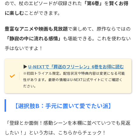
ので、杖のエピソードが収録された
「第6巻」
を
賢くお得
に楽しむ
ことができます。
豊富なアニメや映画も見放題
で楽しめて、原作ならではの
「静寂の中に流れる感情」
も堪能できる。これを使わない
手はないですよ！
▶
U-NEXTで「葬送のフリーレン」6巻をお得に読む
※初回トライアル限定。配信状況や特典内容は変更になる可能
性があります。最新の情報はU-NEXT公式サイトにてご確認く
ださい。
【選択肢B：手元に置いて愛でたい派】
「登録とか面倒！感動シーンを本棚に並べていつでも見返
したい！」という方は、こちらからチェック！