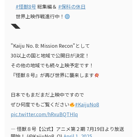
#怪獣8号
総集編＆
#保科の休日
世界上映作戦進行中！
◥◣
"Kaiju No. 8: Mission Recon"として
30以上の国と地域で公開日が決定！
その他の地域でも続々上映予定です！
『怪獣８号』が再び世界に襲来します
日本でもまだまだ上映中ですので
ぜひ何度でもご覧ください
#KaijuNo8
pic.twitter.com/hRxuBQTHlq
— 怪獣８号【公式】アニメ第２期 7月19日より放送
開始！ (@KaijuNo8_O)
April 1, 2025