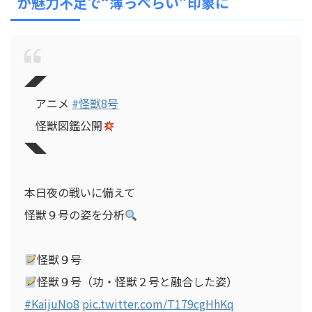
が魅力不足で“薄っぺらい”印象に
◢◤
アニメ
#怪獣8号
怪獣図鑑公開
◥◣
本日夜の戦いに備えて
怪獣９号の姿を分析
怪獣９号
怪獣９号（功・怪獣２号と融合した姿）
#KaijuNo8
pic.twitter.com/T179cgHhKq