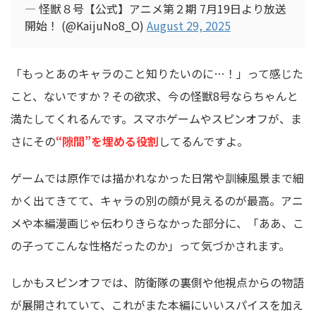
— 怪獣８号【公式】アニメ第２期 7月19日より放送
開始！ (@KaijuNo8_O)
August 29, 2025
「もっとあのキャラのこと知りたいのに…！」って感じた
こと、ないですか？その欲求、今の怪獣8号ならちゃんと
満たしてくれるんです。スマホゲームやスピンオフが、ま
さにその
“隙間”を埋める役割
してるんですよ。
ゲームでは原作では描かれなかった日常や訓練風景まで細
かく出てきてて、キャラの別の顔が見えるのが最高。アニ
メや本編漫画じゃ伝わりきらなかった部分に、「ああ、こ
の子ってこんな性格だったのか」って気づかされます。
しかもスピンオフでは、防衛隊の裏側や他視点からの物語
が展開されていて、これがまた本編にいいスパイスを加え