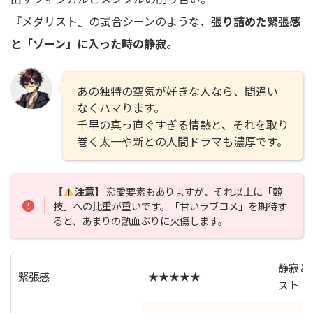
『メダリスト』の試合シーンのような、
張り詰めた緊張感
と「ゾーン」に入った時の静寂
。
あの独特の空気が好きな人なら、間違い
なくハマります。
千早の真っ直ぐすぎる情熱と、それを取り
巻く太一や新との人間ドラマも濃厚です。
【
注意】
恋愛要素もありますが、それ以上に「競
技」への比重が重いです。「甘いラブコメ」を期待す
ると、あまりの熱血ぶりに火傷します。
静寂と
緊張感
★★★★★
スト