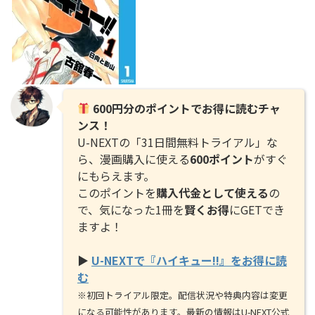
600円分のポイントでお得に読むチャ
ンス！
U-NEXTの「31日間無料トライアル」な
ら、漫画購入に使える
600ポイント
がすぐ
にもらえます。
このポイントを
購入代金として使える
の
で、気になった1冊を
賢くお得
にGETでき
ますよ！
▶
U-NEXTで『ハイキュー!!』をお得に読
む
※初回トライアル限定。配信状況や特典内容は変更
になる可能性があります。最新の情報はU-NEXT公式