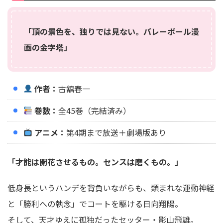
「頂の景色を、独りでは見ない。バレーボール漫
画の金字塔」
作者：
古舘春一
巻数：
全45巻（完結済み）
アニメ：
第4期まで放送＋劇場版あり
「才能は開花させるもの。センスは磨くもの。」
低身長というハンデを背負いながらも、類まれな運動神経
と「勝利への執念」でコートを駆ける日向翔陽。
そして、天才ゆえに孤独だったセッター・影山飛雄。