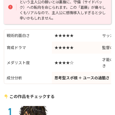
という主人公の願いとは裏腹に、守備（サイドバッ
ク）への転向を命じられます。この「葛藤」が痛々し
くもリアルなので、主人公に感情移入しすぎると少し
辛いかもしれません。
戦術的面白さ
★★★★★
サッカ
育成ドラマ
★★★★★
監督の
才能の
メダリスト度
★★★★☆
き
成分分析
思考型スポ根 ＋ ユースの過酷さ
この作品をチェックする