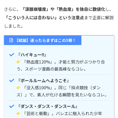
さらに、
「涙腺崩壊度」や「熱血度」を独自に数値化
し、
「こういう人には合わない」という注意点
まで正直に解説
しました。
【結論】迷ったらまずはこの3冊！
『ハイキュー!!』
「熱血度120%」。才能と努力がぶつかり合
う、スポーツ漫画の最高峰ならコレ。
『ボールルームへようこそ』
「没入感100%」。同じ「採点競技（ダン
ス）」で、素人が化ける瞬間を見たいならコレ。
『ダンス・ダンス・ダンスール』
「芸術と衝動」。バレエに魅入られた少年