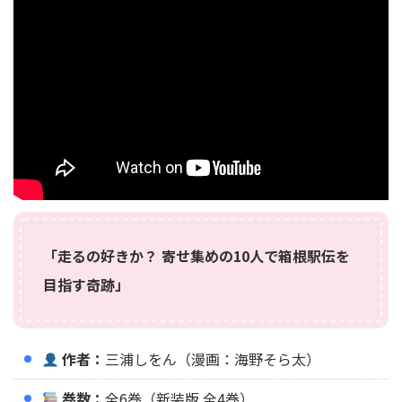
「走るの好きか？ 寄せ集めの10人で箱根駅伝を
目指す奇跡」
作者：
三浦しをん（漫画：海野そら太）
巻数：
全6巻（新装版 全4巻）