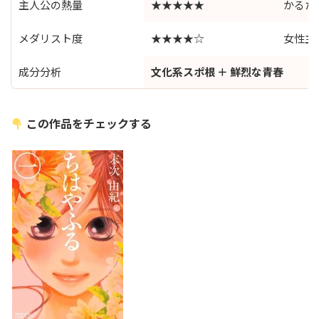
主人公の熱量
★★★★★
かるた
メダリスト度
★★★★☆
女性主
成分分析
文化系スポ根 ＋ 鮮烈な青春
この作品をチェックする