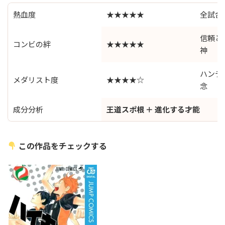
熱血度
★★★★★
全試合
信頼と
コンビの絆
★★★★★
神
ハンデ
メダリスト度
★★★★☆
念
成分分析
王道スポ根 ＋ 進化する才能
この作品をチェックする