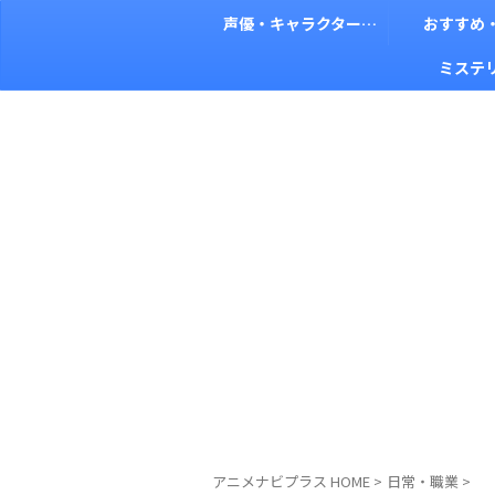
声優・キャラクター考察
おすすめ
ミステ
アニメナビプラス HOME
>
日常・職業
>