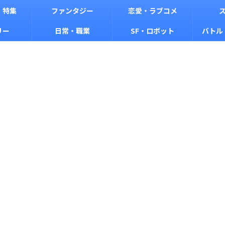
・特集
ファンタジー
恋愛・ラブコメ
リー
日常・職業
SF・ロボット
バトル