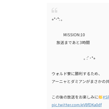
⭐︎*･°: ｡
MISSION:10
放送まであと3時間
｡ :ﾟ･*⭐︎
ウォルド寮に勝利するため、
アーニャとダミアンがまさかの
この後の放送をお楽しみに
#S
pic.twitter.com/eV8fDKa0df