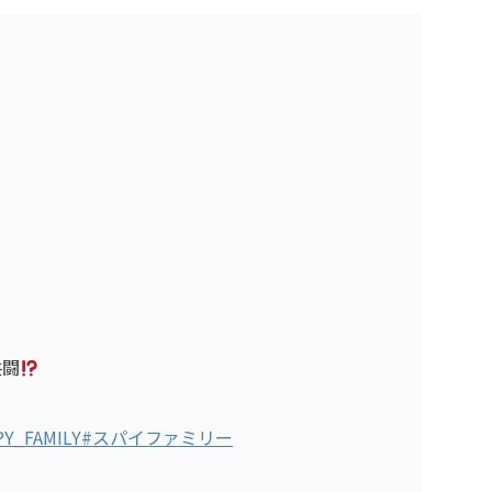
共闘
PY_FAMILY
#スパイファミリー