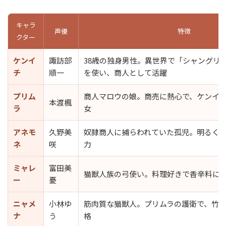
キャラ
声優
特徴
クター
ケンイ
諏訪部
38歳の独身男性。異世界で「シャングリ
チ
順一
を使い、商人として活躍
プリム
商人マロウの娘。商売に熱心で、ケンイ
本渡楓
ラ
女
アネモ
久野美
奴隷商人に捕らわれていた孤児。明るく
ネ
咲
力
ミャレ
富田美
猫獣人族の弓使い。料理好きで香辛料に
ー
憂
ニャメ
小林ゆ
筋肉質な猫獣人。プリムラの護衛で、竹
ナ
う
格