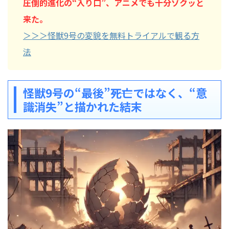
圧倒的進化の“入り口”、アニメでも十分ゾクッと
来た。
＞＞＞怪獣9号の変貌を無料トライアルで観る方
法
怪獣9号の“最後”――死亡ではなく、“意
識消失”と描かれた結末