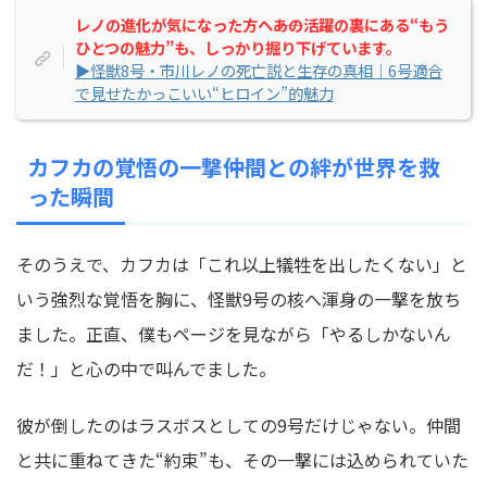
レノの進化が気になった方へ――あの活躍の裏にある“もう
ひとつの魅力”も、しっかり掘り下げています。
▶怪獣8号・市川レノの死亡説と生存の真相｜6号適合
で見せたかっこいい“ヒロイン”的魅力
カフカの覚悟の一撃――仲間との絆が世界を救
った瞬間
そのうえで、カフカは「これ以上犠牲を出したくない」と
いう強烈な覚悟を胸に、怪獣9号の核へ渾身の一撃を放ち
ました。正直、僕もページを見ながら「やるしかないん
だ！」と心の中で叫んでました。
彼が倒したのはラスボスとしての9号だけじゃない。仲間
と共に重ねてきた“約束”も、その一撃には込められていた