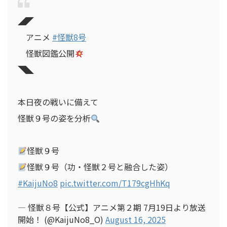
◢◤
アニメ
#怪獣8号
怪獣図鑑公開
◥◣
本日夜の戦いに備えて
怪獣９号の姿を分析
怪獣９号
怪獣９号（功・怪獣２号と融合した姿）
#KaijuNo8
pic.twitter.com/T179cgHhKq
— 怪獣８号【公式】アニメ第２期 7月19日より放送
開始！ (@KaijuNo8_O)
August 16, 2025