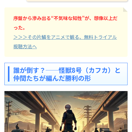
序盤から滲み出る“不気味な知性”が、想像以上だ
った。
＞＞＞その片鱗をアニメで観る、無料トライアル
視聴方法へ
誰が倒す？──怪獣8号（カフカ）と
仲間たちが編んだ勝利の形