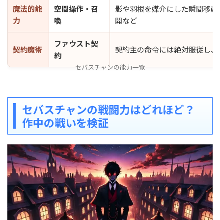
魔法的能
空間操作・召
影や羽根を媒介にした瞬間移動
力
喚
開など
ファウスト契
契約魔術
契約主の命令には絶対服従し、
約
セバスチャンの能力一覧
セバスチャンの戦闘力はどれほど？
作中の戦いを検証