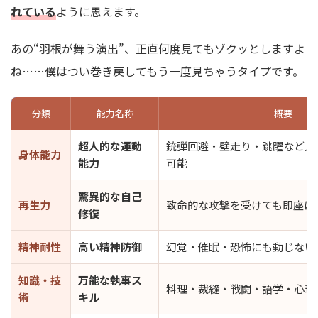
れている
ように思えます。
あの“羽根が舞う演出”、正直何度見てもゾクッとしますよ
ね……僕はつい巻き戻してもう一度見ちゃうタイプです。
分類
能力名称
概要
超人的な運動
銃弾回避・壁走り・跳躍など人
身体能力
能力
可能
驚異的な自己
再生力
致命的な攻撃を受けても即座に
修復
精神耐性
高い精神防御
幻覚・催眠・恐怖にも動じない
知識・技
万能な執事ス
料理・裁縫・戦闘・語学・心理
術
キル