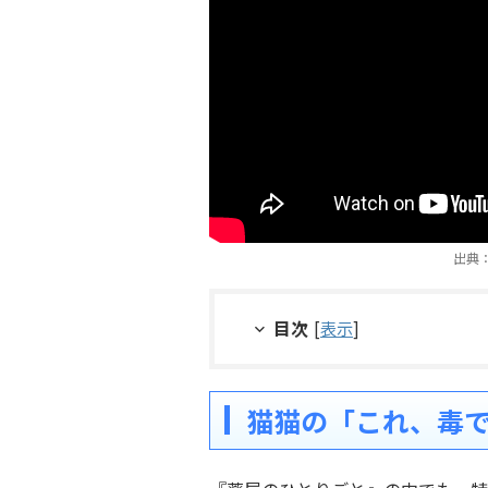
出典：
目次
[
表示
]
猫猫の「これ、毒