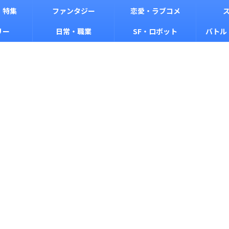
・特集
ファンタジー
恋愛・ラブコメ
リー
日常・職業
SF・ロボット
バトル