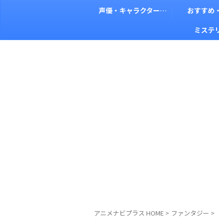
声優・キャラクター考察
おすすめ
ミステ
アニメナビプラス HOME
>
ファンタジー
>