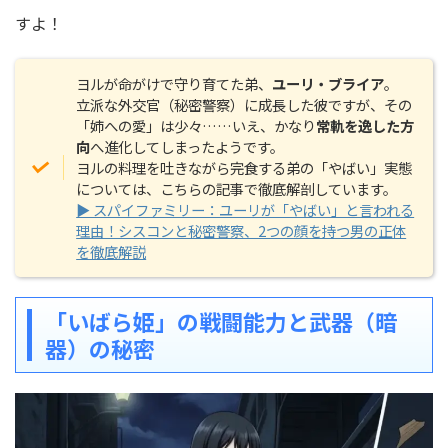
すよ！
ヨルが命がけで守り育てた弟、
ユーリ・ブライア
。
立派な外交官（秘密警察）に成長した彼ですが、その
「姉への愛」は少々……いえ、かなり
常軌を逸した方
向
へ進化してしまったようです。
ヨルの料理を吐きながら完食する弟の「やばい」実態
については、こちらの記事で徹底解剖しています。
▶ スパイファミリー：ユーリが「やばい」と言われる
理由！シスコンと秘密警察、2つの顔を持つ男の正体
を徹底解説
「いばら姫」の戦闘能力と武器（暗
器）の秘密