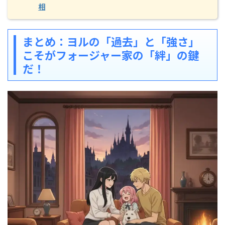
相
まとめ：ヨルの「過去」と「強さ」
こそがフォージャー家の「絆」の鍵
だ！