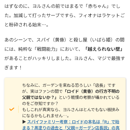
はずなのに、ヨルさんの前ではまるで「赤ちゃん」でし
た。加減して打ったサーブですら、フィオナはラケットご
と粉砕される始末…。
あのシーンで、スパイ（黄昏）と殺し屋（いばら姫）の間
には、純粋な「戦闘能力」において、
「越えられない壁」
があることがハッキリしました。ヨルさん、マジで最強す
ぎます！
ちなみに、ガーデンを束ねる恐ろしい「店長」です
が、実はファンの間で
「ロイド（黄昏）の行方不明の
父親ではないか？」
という戦慄の考察が囁かれている
のをご存知ですか？
もしこれが真実なら、ヨルさんはとんでもない板挟み
になるかもしれません…。
▶
スパイファミリー考察：ロイドの本名は「R」で始
まる？黒塗りの過去と「父親＝ガーデン店長説」の真