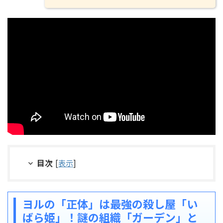
目次
[
表示
]
ヨルの「正体」は最強の殺し屋「い
ばら姫」！謎の組織「ガーデン」と