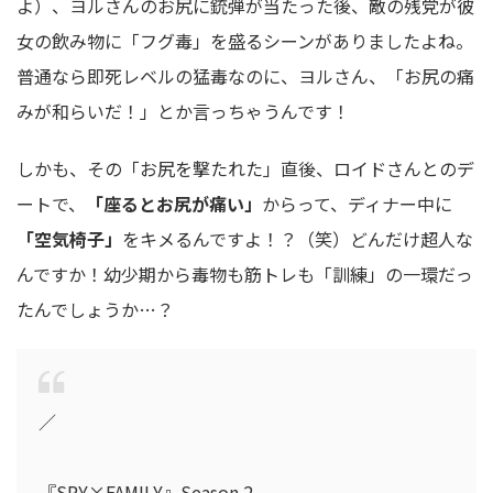
よ）、ヨルさんのお尻に銃弾が当たった後、敵の残党が彼
女の飲み物に「フグ毒」を盛るシーンがありましたよね。
普通なら即死レベルの猛毒なのに、ヨルさん、「お尻の痛
みが和らいだ！」とか言っちゃうんです！
しかも、その「お尻を撃たれた」直後、ロイドさんとのデ
ートで、
「座るとお尻が痛い」
からって、ディナー中に
「空気椅子」
をキメるんですよ！？（笑）どんだけ超人な
んですか！幼少期から毒物も筋トレも「訓練」の一環だっ
たんでしょうか…？
／
『SPY×FAMILY』Season 2